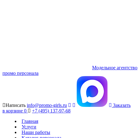
Модельное агентство
промо персонала
Написать
info@promo-girls.ru
Заказать
в корзине
0
+7 (495) 137-97-68
Главная
Услуги
Наши работы
Каталог персонала