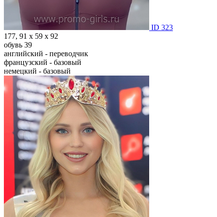
ID 323
177, 91 х 59 х 92
обувь 39
английский - переводчик
французский - базовый
немецкий - базовый